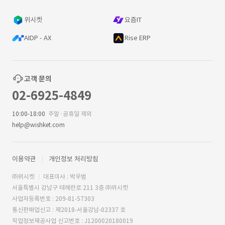
위시켓
요즘IT
AIDP - AX
Rise ERP
고객 문의
02-6925-4849
10:00-18:00
주말·공휴일 제외
help@wishket.com
이용약관
개인정보 처리방침
㈜위시켓
대표이사 : 박우범
서울특별시 강남구 테헤란로 211 3층 ㈜위시켓
사업자등록번호 : 209-81-57303
통신판매업신고 : 제2018-서울강남-02337 호
직업정보제공사업 신고번호 : J1200020180019