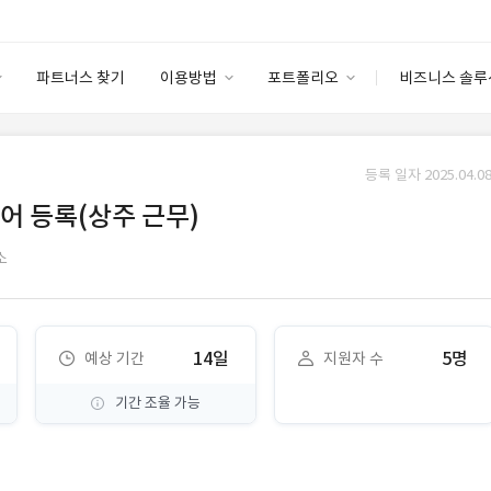
파트너스 찾기
이용방법
포트폴리오
비즈니스 솔루
이용방법
포트폴리오
엔터프라이즈
I
파트너 등급
이용후기
등록 일자 2025.04.08
안심 코드 케어
이용요금
솔루션 마켓
어 등록(상주 근무)
고객센터
스토어
소
14일
5명
예상 기간
지원자 수
기간 조율 가능