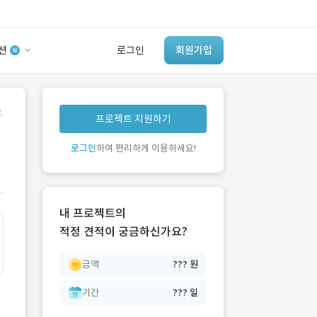
션
로그인
회원가입
유사사례 검색 AI
.
프로젝트 지원하기
‘이런 거’ 만들어본
개발 회사 있어?
로그인
하여 편리하게 이용하세요!
바로가기
내 프로젝트의
적정 견적이 궁금하신가요?
금액
??? 원
기간
??? 일