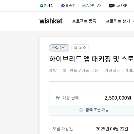
위시켓
요즘IT
AIDP - AX
Rise ERP
프로젝트 등록
프로젝트 찾기
프로젝트 찾기
모집 마감
외주
유사사례 검색 A
하이브리드 앱 패키징 및 스토
개발
웹
안드로이드
iOS
가상화폐ㆍ거래
2,500,000원
예상 금액
금액 조율 가능
모집 마감일
2025년 04월 22일