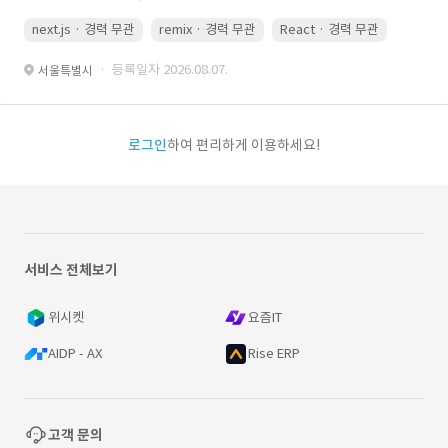
next.js · 경력 무관
remix · 경력 무관
React · 경력 무관
Vue.js
· 등록일자 2026.08.07.
서울특별시
로그인
하여 편리하게 이용하세요!
서비스 전체보기
위시켓
요즘IT
AIDP - AX
Rise ERP
고객 문의