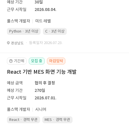
예상 기간
30일
근무 시작일
2026.08.04.
풀스택 개발자
미드 레벨
Python · 3년 이상
C · 3년 이상
· 등록일자 2026.07.23.
경상남도
기간제
모집 중
마감임박
🕒
React 기반 MES 화면 기능 개발
예상 금액
협의 후 결정
예상 기간
270일
근무 시작일
2026.07.01.
풀스택 개발자
시니어
React · 경력 무관
MES · 경력 무관