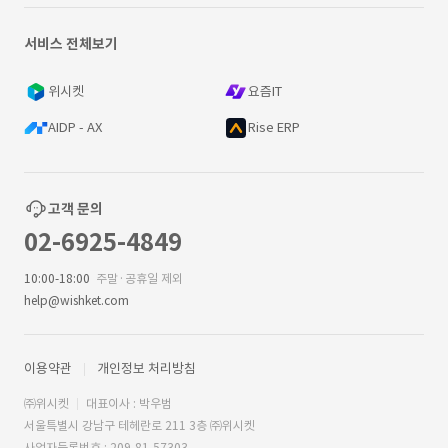
서비스 전체보기
위시켓
요즘IT
AIDP - AX
Rise ERP
고객 문의
02-6925-4849
10:00-18:00
주말·공휴일 제외
help@wishket.com
이용약관
개인정보 처리방침
㈜위시켓
대표이사 : 박우범
서울특별시 강남구 테헤란로 211 3층 ㈜위시켓
사업자등록번호 : 209-81-57303