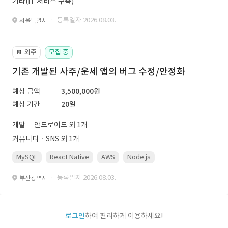
기타(IT 서비스 구축)
· 등록일자 2026.08.03.
서울특별시
외주
모집 중
📔
기존 개발된 사주/운세 앱의 버그 수정/안정화
예상 금액
3,500,000원
예상 기간
20일
개발
안드로이드 외 1개
커뮤니티ㆍSNS 외 1개
MySQL
React Native
AWS
Node.js
· 등록일자 2026.08.03.
부산광역시
로그인
하여 편리하게 이용하세요!