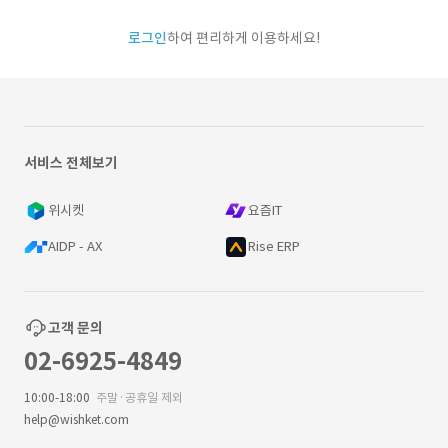
로그인
하여 편리하게 이용하세요!
서비스 전체보기
위시켓
요즘IT
AIDP - AX
Rise ERP
고객 문의
02-6925-4849
10:00-18:00
주말·공휴일 제외
help@wishket.com