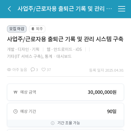
사업주/근로자용 출퇴근 기록 및 관리 시스템 구축
모집 마감
외주
📔
사업주/근로자용 출퇴근 기록 및 관리 시스템 구축
개발
디자인
기획
웹
안드로이드
iOS
기타(IT 서비스 구축),
통계ㆍ대시보드
아주 높음
3
37
등록 일자 2025.04.30.
30,000,000원
예상 금액
90일
예상 기간
기간 조율 가능