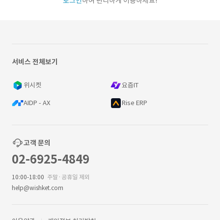
로그인
하여 편리하게 이용하세요!
서비스 전체보기
위시켓
요즘IT
AIDP - AX
Rise ERP
고객 문의
02-6925-4849
10:00-18:00
주말·공휴일 제외
help@wishket.com