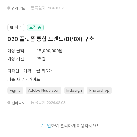
· 등록일자 2026.07.28.
경상남도
외주
모집 중
📔
O2O 플랫폼 통합 브랜드(BI/BX) 구축
예상 금액
15,000,000원
예상 기간
75일
디자인 · 기획
웹 외 2개
기술 자문ㆍ가이드
Figma
Adobe Illustrator
Indesign
Photoshop
· 등록일자 2026.08.03.
전라북도
로그인
하여 편리하게 이용하세요!