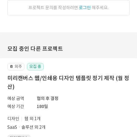
프로젝트 문의를 작성하려면
로그인
해주세요.
모집 중인 다른 프로젝트
외주
모집 중
📔
미리캔버스 웹/인쇄용 디자인 템플릿 정기 제작 (월 정
산)
예상 금액
협의 후 결정
예상 기간
180일
디자인
웹 외 1개
SaaSㆍ솔루션 외 2개