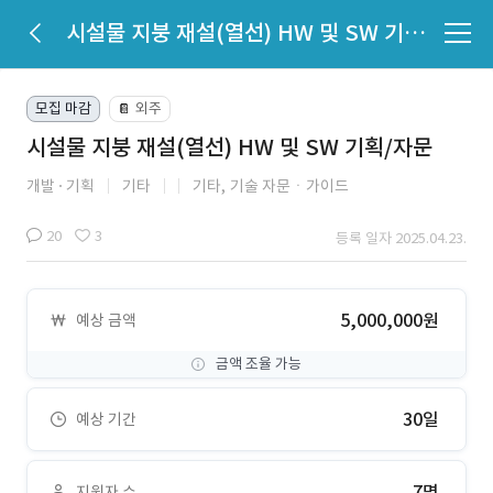
시설물 지붕 재설(열선) HW 및 SW 기획/자문
모집 마감
외주
📔
시설물 지붕 재설(열선) HW 및 SW 기획/자문
개발
기획
기타
기타,
기술 자문ㆍ가이드
20
3
등록 일자 2025.04.23.
5,000,000원
예상 금액
금액 조율 가능
30일
예상 기간
7명
지원자 수