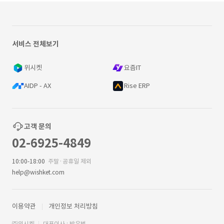
서비스 전체보기
위시켓
요즘IT
AIDP - AX
Rise ERP
고객 문의
02-6925-4849
10:00-18:00
주말·공휴일 제외
help@wishket.com
이용약관
개인정보 처리방침
㈜위시켓
대표이사 : 박우범