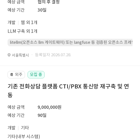
예상 금액
협의 후 결정
예상 기간
30일
개발
웹 외 1개
LLM 구축 외 1개
litellm(오픈소스 llm 게이트웨이) 또는 langfuse 등 검증된 오픈소스 프
· 등록일자 2026.07.28.
서울특별시
외주
모집 중
📔
기존 전화상담 플랫폼 CTI/PBX 통신망 재구축 및 연
동
예상 금액
9,000,000원
예상 기간
90일
개발
기타
기타(내부 시스템)