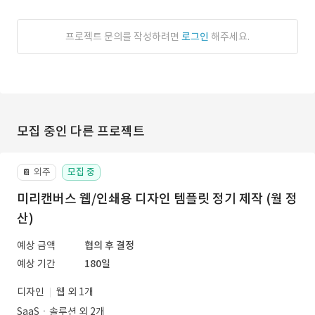
프로젝트 문의를 작성하려면
로그인
해주세요.
모집 중인 다른 프로젝트
외주
모집 중
📔
미리캔버스 웹/인쇄용 디자인 템플릿 정기 제작 (월 정
산)
예상 금액
협의 후 결정
예상 기간
180일
디자인
웹 외 1개
SaaSㆍ솔루션 외 2개