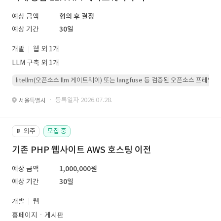
예상 금액
협의 후 결정
예상 기간
30일
개발
웹 외 1개
LLM 구축 외 1개
litellm(오픈소스 llm 게이트웨이) 또는 langfuse 등 검증된 오픈소스 프
· 등록일자 2026.07.28.
서울특별시
외주
모집 중
📔
기존 PHP 웹사이트 AWS 호스팅 이전
예상 금액
1,000,000원
예상 기간
30일
개발
웹
홈페이지ㆍ게시판