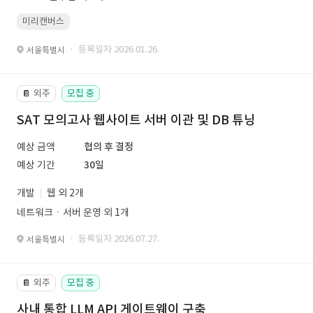
미리캔버스
· 등록일자 2026.01.26.
서울특별시
외주
모집 중
📔
SAT 모의고사 웹사이트 서버 이관 및 DB 튜닝
예상 금액
협의 후 결정
예상 기간
30일
개발
웹 외 2개
네트워크ㆍ서버 운영 외 1개
· 등록일자 2026.07.27.
서울특별시
외주
모집 중
📔
사내 통합 LLM API 게이트웨이 구축