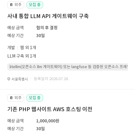
외주
모집 중
📔
사내 통합 LLM API 게이트웨이 구축
예상 금액
협의 후 결정
예상 기간
30일
개발
웹 외 1개
LLM 구축 외 1개
litellm(오픈소스 llm 게이트웨이) 또는 langfuse 등 검증된 오픈소스 프
· 등록일자 2026.07.28.
서울특별시
외주
모집 중
📔
기존 PHP 웹사이트 AWS 호스팅 이전
예상 금액
1,000,000원
예상 기간
30일