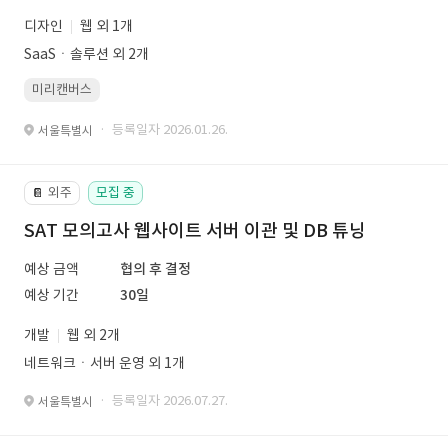
디자인
웹 외 1개
SaaSㆍ솔루션 외 2개
미리캔버스
· 등록일자 2026.01.26.
서울특별시
외주
모집 중
📔
SAT 모의고사 웹사이트 서버 이관 및 DB 튜닝
예상 금액
협의 후 결정
예상 기간
30일
개발
웹 외 2개
네트워크ㆍ서버 운영 외 1개
· 등록일자 2026.07.27.
서울특별시