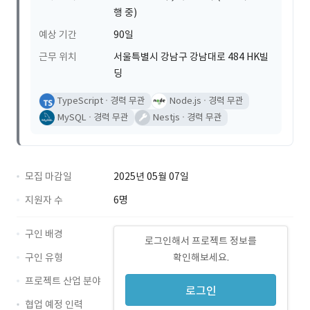
행 중)
예상 기간
90일
근무 위치
서울특별시 강남구 강남대로 484 HK빌
딩
TypeScript
경력 무관
Node.js
경력 무관
MySQL
경력 무관
Nestjs
경력 무관
모집 마감일
2025년 05월 07일
지원자 수
6명
구인 배경
로그인해서 프로젝트 정보를
구인 유형
확인해보세요.
프로젝트 산업 분야
로그인
협업 예정 인력