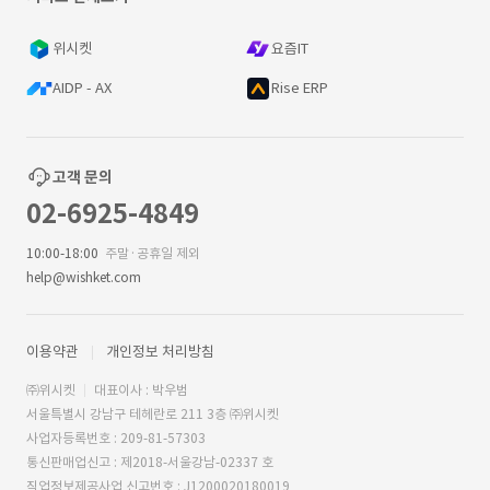
위시켓
요즘IT
AIDP - AX
Rise ERP
고객 문의
02-6925-4849
10:00-18:00
주말·공휴일 제외
help@wishket.com
이용약관
개인정보 처리방침
㈜위시켓
대표이사 : 박우범
서울특별시 강남구 테헤란로 211 3층 ㈜위시켓
사업자등록번호 : 209-81-57303
통신판매업신고 : 제2018-서울강남-02337 호
직업정보제공사업 신고번호 : J1200020180019