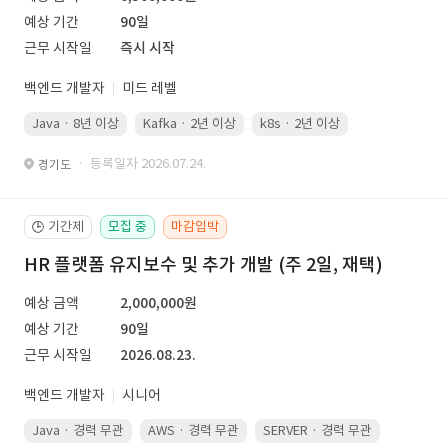
예상 기간
90일
근무 시작일
즉시 시작
백엔드 개발자
미드 레벨
Java · 8년 이상
Kafka · 2년 이상
k8s · 2년 이상
Spring Boot 
· 등록일자 2026.07.24.
경기도
기간제
모집 중
마감임박
🕒
HR 플랫폼 유지보수 및 추가 개발 (주 2일, 재택)
예상 금액
2,000,000원
예상 기간
90일
근무 시작일
2026.08.23.
백엔드 개발자
시니어
Java · 경력 무관
AWS · 경력 무관
SERVER · 경력 무관