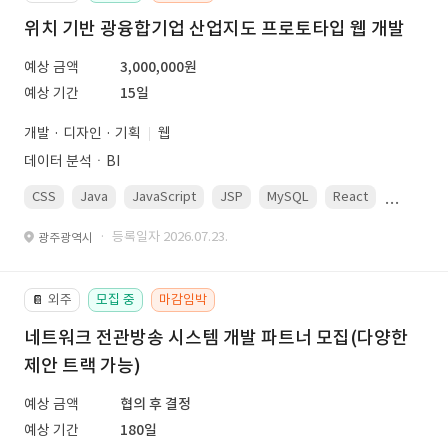
위치 기반 광융합기업 산업지도 프로토타입 웹 개발
예상 금액
3,000,000원
예상 기간
15일
개발 · 디자인 · 기획
웹
데이터 분석ㆍBI
CSS
Java
JavaScript
JSP
MySQL
React
Spring
· 등록일자 2026.07.23.
광주광역시
외주
모집 중
마감임박
📔
네트워크 전관방송 시스템 개발 파트너 모집(다양한
제안 트랙 가능)
예상 금액
협의 후 결정
예상 기간
180일