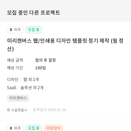
모집 중인 다른 프로젝트
외주
모집 중
📔
미리캔버스 웹/인쇄용 디자인 템플릿 정기 제작 (월 정
산)
예상 금액
협의 후 결정
예상 기간
180일
디자인
웹 외 1개
SaaSㆍ솔루션 외 2개
미리캔버스
· 등록일자 2026.01.26.
서울특별시
외주
모집 중
마감임박
📔