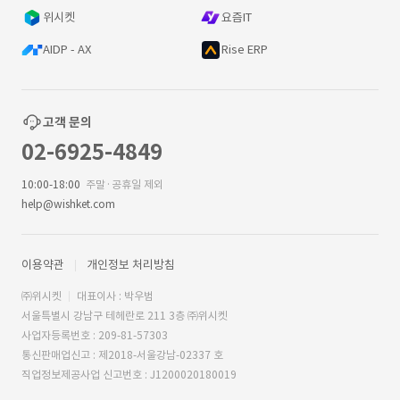
위시켓
요즘IT
AIDP - AX
Rise ERP
고객 문의
02-6925-4849
10:00-18:00
주말·공휴일 제외
help@wishket.com
이용약관
개인정보 처리방침
㈜위시켓
대표이사 : 박우범
서울특별시 강남구 테헤란로 211 3층 ㈜위시켓
사업자등록번호 : 209-81-57303
통신판매업신고 : 제2018-서울강남-02337 호
직업정보제공사업 신고번호 : J1200020180019