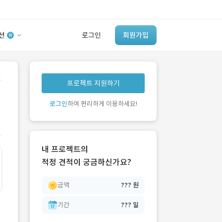
션
로그인
회원가입
유사사례 검색 AI
.
프로젝트 지원하기
‘이런 거’ 만들어본
개발 회사 있어?
로그인
하여 편리하게 이용하세요!
바로가기
내 프로젝트의
적정 견적이 궁금하신가요?
금액
??? 원
기간
??? 일