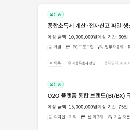
모집 중
종합소득세 계산·전자신고 파일 생성 
예상 금액
10,000,000원
예상 기간
60일
개발
PC 프로그램
업무자동화ㆍR
외주
· 등록일자 2026.07
서울특별시 강남구
📔
모집 중
O2O 플랫폼 통합 브랜드(BI/BX) 
예상 금액
15,000,000원
예상 기간
75일
디자인 · 기획
웹 외 2개
기술 자