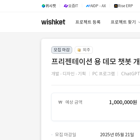
위시켓
요즘IT
AIDP - AX
Rise ERP
프로젝트 등록
프로젝트 찾기
프로젝트 찾기
모집 마감
외주
유사사례 검색 A
프리젠테이션 용 데모 챗봇 
개발
디자인
기획
PC 프로그램
ChatG
1,000,000원
예상 금액
모집 마감일
2025년 05월 21일