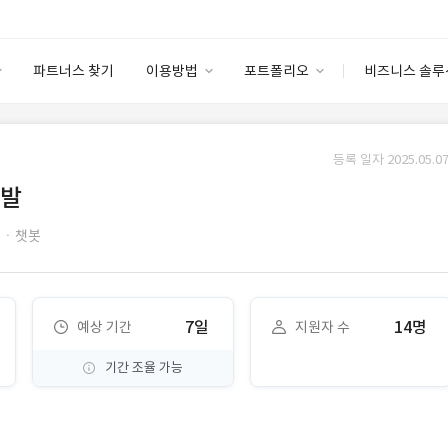
파트너스 찾기
이용방법
포트폴리오
비즈니스 솔루
이용방법
포트폴리오
엔터프라이즈
I
파트너 등급
이용후기
등록 일자 2025.05.07
안심 코드 케어
이용요금
솔루션 마켓
개발
고객센터
스토어
PTㆍ챗봇
7일
14명
예상 기간
지원자 수
기간 조율 가능