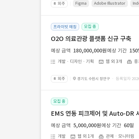
Figma
Adobe Illustrator
Ind
외주
📔
모집 중
프라이빗 매칭
O2O 의료관광 플랫폼 신규 구축
예상 금액
180,000,000원
예상 기간
15
개발 · 디자인 · 기획
웹 외 3개
중
외주
· 등록일자 2026.
경기도 수원시 장안구
📔
모집 중
EMS 연동 피크제어 및 Auto-DR
예상 금액
5,000,000원
예상 기간
60일
개발
웹 외 1개
관제ㆍ모니터링