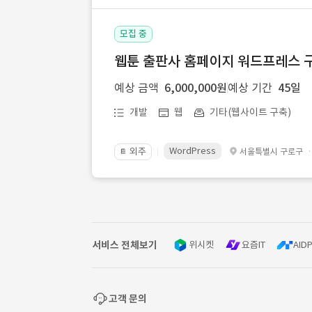
모집 중
웹툰 출판사 홈페이지 워드프레스 구
예상 금액
6,000,000원
예상 기간
45일
개발
웹
기타(웹사이트 구축)
WordPress
외주
서울특별시 구로구
📔
서비스 전체보기
위시켓
요즘IT
AIDP
고객 문의