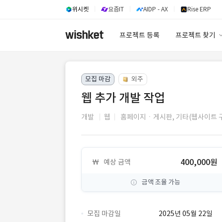
위시켓
요즘IT
AIDP - AX
Rise ERP
프로젝트 등록
프로젝트 찾기
프로젝트 찾기
모집 마감
외주
유사사례 검색 A
웹 추가 개발 작업
개발
웹
홈페이지ㆍ게시판,
기타(웹사이트 
400,000원
예상 금액
금액 조율 가능
모집 마감일
2025년 05월 22일