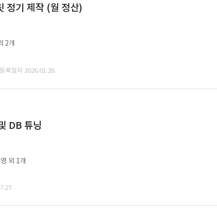
정기 제작 (월 정산)
외 2개
 등록일자 2026.01.26.
및 DB 튜닝
영 외 1개
.27.