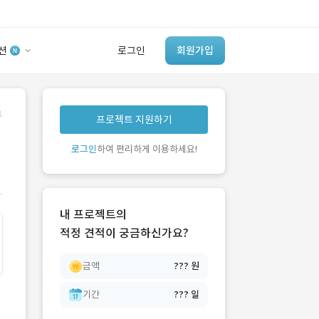
션
로그인
회원가입
유사사례 검색 AI
.
프로젝트 지원하기
‘이런 거’ 만들어본
개발 회사 있어?
로그인
하여 편리하게 이용하세요!
바로가기
내 프로젝트의
적정 견적이 궁금하신가요?
금액
??? 원
기간
??? 일