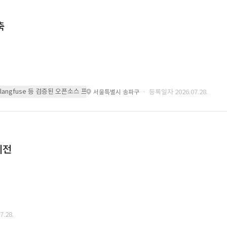
축
 또는 langfuse 등 검증된 오픈소스 프레임워크를 기반으로 시스템을 구축
· 등록일자 2026.07.28.
서울특별시 송파구
이전
.28.