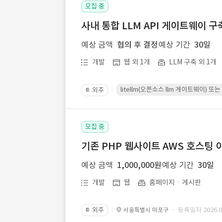
모집 중
사내 통합 LLM API 게이트웨이 구
예상 금액
협의 후 결정
예상 기간
30일
개발
웹 외 1개
LLM 구축 외 1개
litellm(오픈소스 llm 게이트웨이)
외주
📔
모집 중
기존 PHP 웹사이트 AWS 호스팅 
예상 금액
1,000,000원
예상 기간
30일
개발
웹
홈페이지ㆍ게시판
외주
· 등록일자 2026.07
서울특별시 마포구
📔