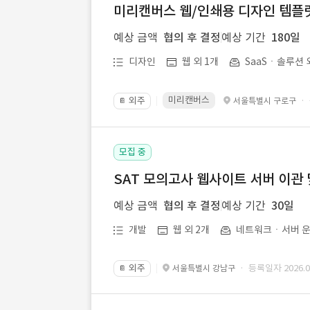
미리캔버스 웹/인쇄용 디자인 템플릿 
예상 금액
협의 후 결정
예상 기간
180일
디자인
웹 외 1개
SaaSㆍ솔루션 
미리캔버스
외주
·
서울특별시 구로구
📔
모집 중
SAT 모의고사 웹사이트 서버 이관 
예상 금액
협의 후 결정
예상 기간
30일
개발
웹 외 2개
네트워크ㆍ서버 운
외주
· 등록일자 2026.07
서울특별시 강남구
📔