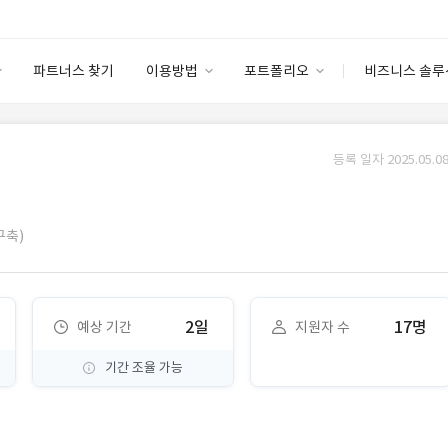
파트너스 찾기
이용방법
포트폴리오
비즈니스 솔루
이용방법
포트폴리오
엔터프라이즈
I
파트너 등급
이용후기
등록 일자 2025.05.08
안심 코드 케어
이용요금
솔루션 마켓
고객센터
스토어
구축)
2일
17명
예상 기간
지원자 수
기간 조율 가능