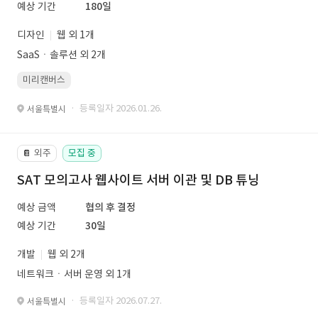
예상 기간
180일
디자인
웹 외 1개
SaaSㆍ솔루션 외 2개
미리캔버스
· 등록일자 2026.01.26.
서울특별시
외주
모집 중
📔
SAT 모의고사 웹사이트 서버 이관 및 DB 튜닝
예상 금액
협의 후 결정
예상 기간
30일
개발
웹 외 2개
네트워크ㆍ서버 운영 외 1개
· 등록일자 2026.07.27.
서울특별시