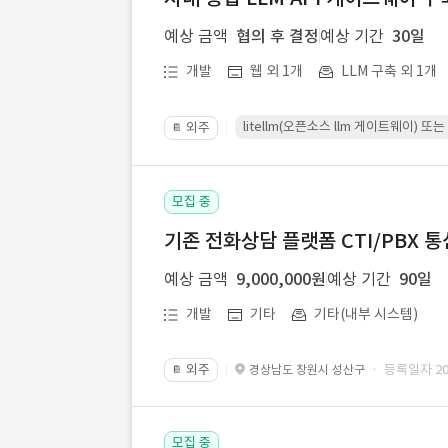
예상 금액
협의 후 결정
예상 기간
30일
개발
웹 외 1개
LLM 구축 외 1개
litellm(오픈소스 llm 게이트웨이)
외주
📔
모집 중
기존 전화상담 플랫폼 CTI/PBX 
예상 금액
9,000,000원
예상 기간
90일
개발
기타
기타(내부 시스템)
외주
· 등록일자 202
경상남도 창원시 성산구
📔
모집 중