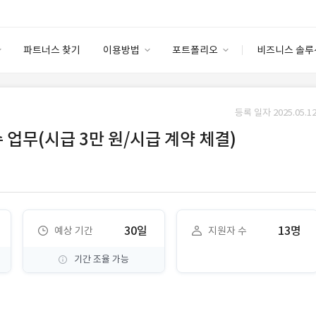
파트너스 찾기
이용방법
포트폴리오
비즈니스 솔루
이용방법
포트폴리오
엔터프라이즈
I
파트너 등급
이용후기
등록 일자 2025.05.12
안심 코드 케어
이용요금
솔루션 마켓
 업무(시급 3만 원/시급 계약 체결)
고객센터
스토어
30일
13명
예상 기간
지원자 수
기간 조율 가능