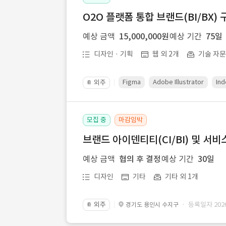
O2O 플랫폼 통합 브랜드(BI/BX) 
예상 금액
15,000,000원
예상 기간
75일
디자인 · 기획
웹 외 2개
기술 자
Figma
Adobe Illustrator
Ind
외주
📔
모집 중
마감임박
브랜드 아이덴티티(CI/BI) 및 서비
예상 금액
협의 후 결정
예상 기간
30일
디자인
기타
기타 외 1개
외주
· 등록일자 2026.
경기도 용인시 수지구
📔