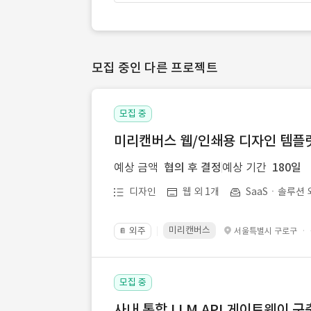
모집 중인 다른 프로젝트
모집 중
미리캔버스 웹/인쇄용 디자인 템플릿 
예상 금액
협의 후 결정
예상 기간
180일
디자인
웹 외 1개
SaaSㆍ솔루션 
미리캔버스
외주
·
서울특별시 구로구
📔
모집 중
사내 통합 LLM API 게이트웨이 구