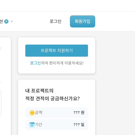
션
로그인
회원가입
유사사례 검색 AI
.
프로젝트 지원하기
‘이런 거’ 만들어본
개발 회사 있어?
로그인
하여 편리하게 이용하세요!
바로가기
내 프로젝트의
적정 견적이 궁금하신가요?
금액
??? 원
기간
??? 일