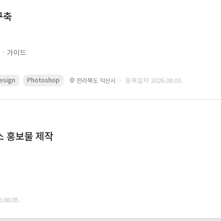
구축
문ㆍ가이드
esign
Photoshop
· 등록일자 2026.08.03.
전라북도 익산시
스 홍보물 제작
08.05.