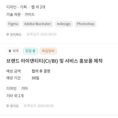
디자인 · 기획
웹 외 2개
기술 자문ㆍ가이드
Figma
Adobe Illustrator
Indesign
Photoshop
· 등록일자 2026.08.03.
전라북도
외주
모집 중
마감임박
📔
브랜드 아이덴티티(CI/BI) 및 서비스 홍보물 제작
예상 금액
협의 후 결정
예상 기간
30일
디자인
기타
기타 외 1개
· 등록일자 2026.08.05.
경기도