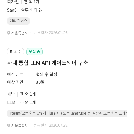
디자인
웹 외 1개
SaaSㆍ솔루션 외 2개
미리캔버스
· 등록일자 2026.01.26.
서울특별시
외주
모집 중
📔
사내 통합 LLM API 게이트웨이 구축
예상 금액
협의 후 결정
예상 기간
30일
개발
웹 외 1개
LLM 구축 외 1개
litellm(오픈소스 llm 게이트웨이) 또는 langfuse 등 검증된 오픈소스 프
· 등록일자 2026.07.28.
서울특별시