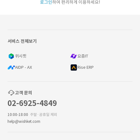
로그인
하여 편리하게 이용하세요!
서비스 전체보기
위시켓
요즘IT
AIDP - AX
Rise ERP
고객 문의
02-6925-4849
10:00-18:00
주말·공휴일 제외
help@wishket.com