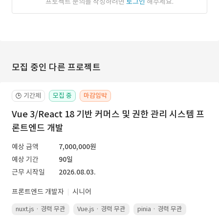
프로젝트 문의를 작성하려면
로그인
해주세요.
모집 중인 다른 프로젝트
기간제
모집 중
마감임박
🕒
Vue 3/React 18 기반 커머스 및 권한 관리 시스템 프
론트엔드 개발
예상 금액
7,000,000원
예상 기간
90일
근무 시작일
2026.08.03.
프론트엔드 개발자
시니어
nuxt.js · 경력 무관
Vue.js · 경력 무관
pinia · 경력 무관
TypeScr