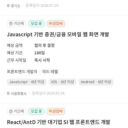
· 등록일자 2026.07.24.
경기도
기간제
모집 중
마감임박
🕒
Javascript 기반 증권/금융 모바일 웹 화면 개발
예상 금액
협의 후 결정
예상 기간
180일
근무 시작일
즉시 시작
프론트엔드 개발자
미드 레벨
JavaScript · 6년 이상
iOS · 6년 이상
Android · 6년 이상
Kotli
· 등록일자 2026.07.24.
서울특별시
기간제
모집 중
마감임박
🕒
React/AntD 기반 대기업 SI 웹 프론트엔드 개발