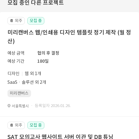
모집 중인 다른 프로젝트
외주
모집 중
📔
미리캔버스 웹/인쇄용 디자인 템플릿 정기 제작 (월 정
산)
예상 금액
협의 후 결정
예상 기간
180일
디자인
웹 외 1개
SaaSㆍ솔루션 외 2개
미리캔버스
· 등록일자 2026.01.26.
서울특별시
외주
모집 중
📔
SAT 모의고사 웹사이트 서버 이관 및 DB 튜닝