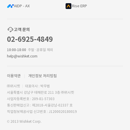
AIDP - AX
Rise ERP
고객 문의
02-6925-4849
10:00-18:00
주말·공휴일 제외
help@wishket.com
이용약관
개인정보 처리방침
㈜위시켓
대표이사 : 박우범
서울특별시 강남구 테헤란로 211 3층 ㈜위시켓
사업자등록번호 : 209-81-57303
통신판매업신고 : 제2018-서울강남-02337 호
직업정보제공사업 신고번호 : J1200020180019
© 2013 Wishket Corp.