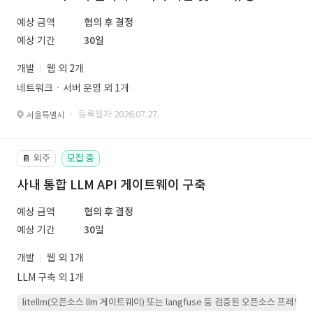
예상 금액
협의 후 결정
예상 기간
30일
개발
웹 외 2개
네트워크ㆍ서버 운영 외 1개
· 등록일자 2026.07.27.
서울특별시
외주
모집 중
📔
사내 통합 LLM API 게이트웨이 구축
예상 금액
협의 후 결정
예상 기간
30일
개발
웹 외 1개
LLM 구축 외 1개
litellm(오픈소스 llm 게이트웨이) 또는 langfuse 등 검증된 오픈소스 프