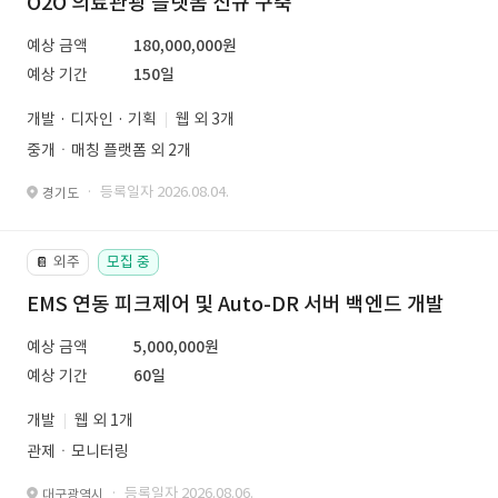
O2O 의료관광 플랫폼 신규 구축
예상 금액
180,000,000원
예상 기간
150일
개발 · 디자인 · 기획
웹 외 3개
중개ㆍ매칭 플랫폼 외 2개
· 등록일자 2026.08.04.
경기도
외주
모집 중
📔
EMS 연동 피크제어 및 Auto-DR 서버 백엔드 개발
예상 금액
5,000,000원
예상 기간
60일
개발
웹 외 1개
관제ㆍ모니터링
· 등록일자 2026.08.06.
대구광역시