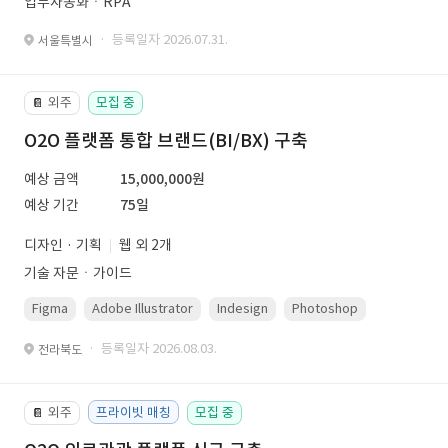
업무자동화ㆍRPA
· 등록일자 2026.07.31.
서울특별시
외주
모집 중
📔
O2O 플랫폼 통합 브랜드(BI/BX) 구축
예상 금액
15,000,000원
예상 기간
75일
디자인 · 기획
웹 외 2개
기술 자문ㆍ가이드
Figma
Adobe Illustrator
Indesign
Photoshop
· 등록일자 2026.08.03.
전라북도
외주
프라이빗 매칭
모집 중
📔