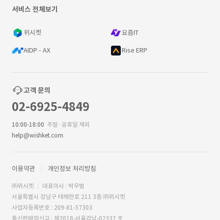
서비스 전체보기
위시켓
요즘IT
AIDP - AX
Rise ERP
고객 문의
02-6925-4849
10:00-18:00
주말·공휴일 제외
help@wishket.com
이용약관
개인정보 처리방침
㈜위시켓
대표이사 : 박우범
서울특별시 강남구 테헤란로 211 3층 ㈜위시켓
사업자등록번호 : 209-81-57303
통신판매업신고 : 제2018-서울강남-02337 호