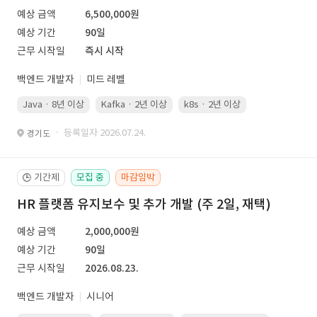
예상 금액
6,500,000원
예상 기간
90일
근무 시작일
즉시 시작
백엔드 개발자
미드 레벨
Java · 8년 이상
Kafka · 2년 이상
k8s · 2년 이상
Spring Boot 
· 등록일자 2026.07.24.
경기도
기간제
모집 중
마감임박
🕒
HR 플랫폼 유지보수 및 추가 개발 (주 2일, 재택)
예상 금액
2,000,000원
예상 기간
90일
근무 시작일
2026.08.23.
백엔드 개발자
시니어