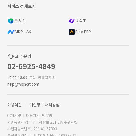
서비스 전체보기
위시켓
요즘IT
AIDP - AX
Rise ERP
고객 문의
02-6925-4849
10:00-18:00
주말·공휴일 제외
help@wishket.com
이용약관
개인정보 처리방침
㈜위시켓
대표이사 : 박우범
서울특별시 강남구 테헤란로 211 3층 ㈜위시켓
사업자등록번호 : 209-81-57303
통신판매업신고 : 제2018-서울강남-02337 호