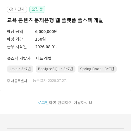
기간제
모집 중
🕒
교육 콘텐츠 문제은행 웹 플랫폼 풀스택 개발
예상 금액
6,000,000원
예상 기간
150일
근무 시작일
2026.08.01.
풀스택 개발자
미드 레벨
Java · 3~7년
PostgreSQL · 3~7년
Spring Boot · 3~7년
Pyth
· 등록일자 2026.07.27.
서울특별시
로그인
하여 편리하게 이용하세요!