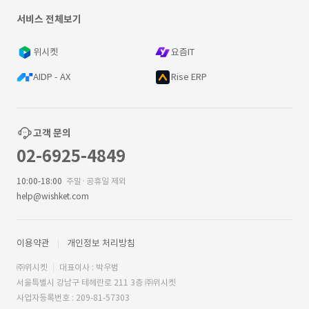
서비스 전체보기
위시켓
요즘IT
AIDP - AX
Rise ERP
고객 문의
02-6925-4849
10:00-18:00
주말·공휴일 제외
help@wishket.com
이용약관
개인정보 처리방침
㈜위시켓
대표이사 : 박우범
서울특별시 강남구 테헤란로 211 3층 ㈜위시켓
사업자등록번호 : 209-81-57303