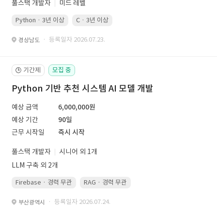
풀스택 개발자
미드 레벨
Python · 3년 이상
C · 3년 이상
· 등록일자 2026.07.23.
경상남도
기간제
모집 중
🕒
Python 기반 추천 시스템 AI 모델 개발
예상 금액
6,000,000원
예상 기간
90일
근무 시작일
즉시 시작
풀스택 개발자
시니어 외 1개
LLM 구축 외 2개
Firebase · 경력 무관
RAG · 경력 무관
re-ranking · 경력 무관
P
· 등록일자 2026.07.24.
부산광역시