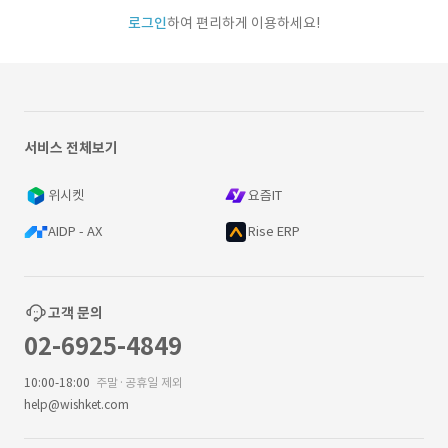
로그인
하여 편리하게 이용하세요!
서비스 전체보기
위시켓
요즘IT
AIDP - AX
Rise ERP
고객 문의
02-6925-4849
10:00-18:00
주말·공휴일 제외
help@wishket.com