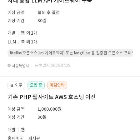
사내 통합 LLM API 게이트웨이 구축
예상 금액
협의 후 결정
예상 기간
30일
개발
웹 외 1개
LLM 구축 외 1개
litellm(오픈소스 llm 게이트웨이) 또는 langfuse 등 검증된 오픈소스 프
· 등록일자 2026.07.28.
서울특별시
외주
모집 중
마감임박
📔
기존 PHP 웹사이트 AWS 호스팅 이전
예상 금액
1,000,000원
예상 기간
30일
개발
웹
홈페이지ㆍ게시판