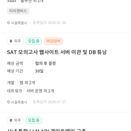
SaaSㆍ솔루션 외 2개
미리캔버스
· 등록일자 2026.01.26.
서울특별시
외주
모집 중
마감임박
📔
SAT 모의고사 웹사이트 서버 이관 및 DB 튜닝
예상 금액
협의 후 결정
예상 기간
30일
개발
웹 외 2개
네트워크ㆍ서버 운영 외 1개
· 등록일자 2026.07.27.
서울특별시
외주
모집 중
📔