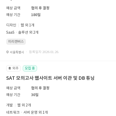
예상 금액
협의 후 결정
예상 기간
180일
디자인
웹 외 1개
SaaSㆍ솔루션 외 2개
미리캔버스
· 등록일자 2026.01.26.
서울특별시
외주
모집 중
📔
SAT 모의고사 웹사이트 서버 이관 및 DB 튜닝
예상 금액
협의 후 결정
예상 기간
30일
개발
웹 외 2개
네트워크ㆍ서버 운영 외 1개