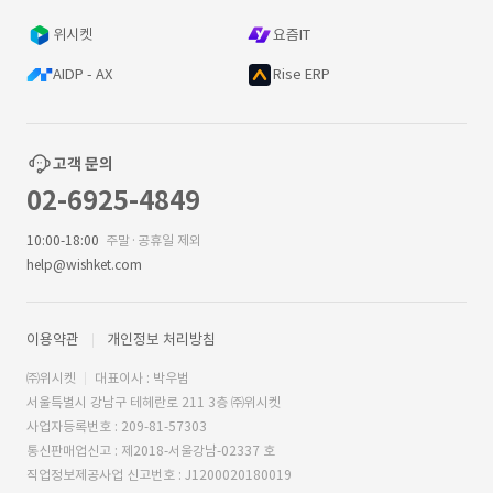
위시켓
요즘IT
AIDP - AX
Rise ERP
고객 문의
02-6925-4849
10:00-18:00
주말·공휴일 제외
help@wishket.com
이용약관
개인정보 처리방침
㈜위시켓
대표이사 : 박우범
서울특별시 강남구 테헤란로 211 3층 ㈜위시켓
사업자등록번호 : 209-81-57303
통신판매업신고 : 제2018-서울강남-02337 호
직업정보제공사업 신고번호 : J1200020180019