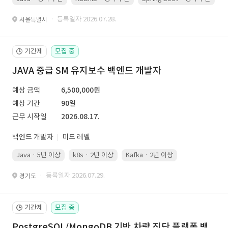
· 등록일자 2026.07.28.
서울특별시
기간제
모집 중
🕒
JAVA 중급 SM 유지보수 백엔드 개발자
예상 금액
6,500,000원
예상 기간
90일
근무 시작일
2026.08.17.
백엔드 개발자
미드 레벨
Java · 5년 이상
k8s · 2년 이상
Kafka · 2년 이상
· 등록일자 2026.07.29.
경기도
기간제
모집 중
🕒
PostgreSQL/MongoDB 기반 차량 진단 플랫폼 백