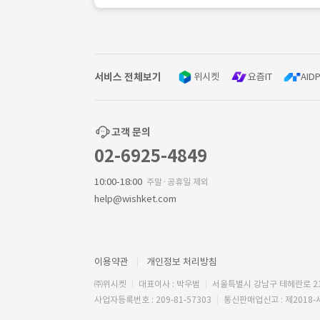
서비스 전체보기
위시켓
요즘IT
AIDP
고객 문의
02-6925-4849
10:00-18:00
주말·공휴일 제외
help@wishket.com
이용약관
개인정보 처리방침
㈜위시켓
대표이사 : 박우범
서울특별시 강남구 테헤란로 2
사업자등록번호 : 209-81-57303
통신판매업신고 : 제2018-