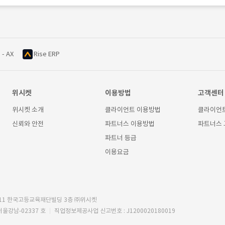
 - AX
Rise ERP
위시켓
이용방법
고객센터
위시켓 소개
클라이언트 이용방법
클라이언
신뢰와 안전
파트너스 이용방법
파트너스
파트너 등급
이용요금
11 한국고등교육재단빌딩 3층 ㈜위시켓
서울강남-02337 호
직업정보제공사업 신고번호 : J1200020180019