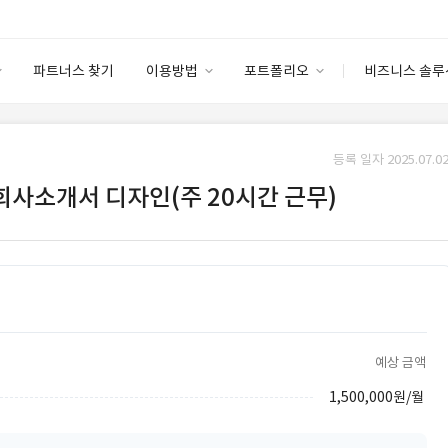
파트너스 찾기
이용방법
포트폴리오
비즈니스 솔루
이용방법
포트폴리오
엔터프라이즈
I
파트너 등급
이용후기
등록 일자 2025.07.02
안심 코드 케어
이용요금
솔루션 마켓
 회사소개서 디자인(주 20시간 근무)
고객센터
스토어
예상 금액
1,500,000원/월