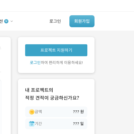
션
로그인
회원가입
유사사례 검색 AI
.
프로젝트 지원하기
‘이런 거’ 만들어본
개발 회사 있어?
로그인
하여 편리하게 이용하세요!
바로가기
내 프로젝트의
적정 견적이 궁금하신가요?
금액
??? 원
기간
??? 일