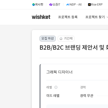
위시켓
요즘IT
AIDP - AX
Rise ERP
프로젝트 등록
프로젝트 찾기
프로젝트 찾기
모집 마감
기간제
유사사례 검색 A
B2B/B2C 브랜딩 제안서 및
그래픽 디자이너
레벨
경력
미드 레벨
경력 무관