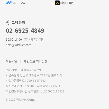
AIDP - AX
Rise ERP
고객 문의
02-6925-4849
10:00-18:00
주말·공휴일 제외
help@wishket.com
이용약관
개인정보 처리방침
㈜위시켓
대표이사 : 박우범
서울특별시 강남구 테헤란로 211 3층 ㈜위시켓
사업자등록번호 : 209-81-57303
통신판매업신고 : 제2018-서울강남-02337 호
직업정보제공사업 신고번호 : J1200020180019
© 2013 Wishket Corp.