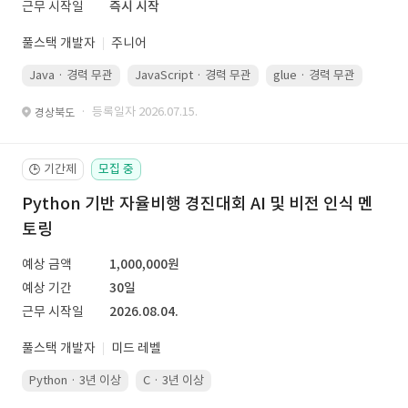
근무 시작일
즉시 시작
풀스택 개발자
주니어
Java · 경력 무관
JavaScript · 경력 무관
glue · 경력 무관
· 등록일자 2026.07.15.
경상북도
기간제
모집 중
🕒
Python 기반 자율비행 경진대회 AI 및 비전 인식 멘
토링
예상 금액
1,000,000원
예상 기간
30일
근무 시작일
2026.08.04.
풀스택 개발자
미드 레벨
Python · 3년 이상
C · 3년 이상