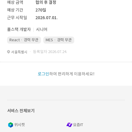
예상 금액
협의 후 결정
예상 기간
270일
근무 시작일
2026.07.01.
풀스택 개발자
시니어
React · 경력 무관
MES · 경력 무관
· 등록일자 2026.07.24.
서울특별시
로그인
하여 편리하게 이용하세요!
서비스 전체보기
위시켓
요즘IT