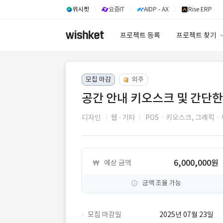
위시켓
요즘IT
AIDP - AX
Rise ERP
프로젝트 등록
프로젝트 찾기
프로젝트 찾기
모집 마감
외주
유사사례 검색 A
공간 안내 키오스크 및 간단한
디자인
웹
기타
POSㆍ키오스크,
그래픽ㆍ
6,000,000원
예상 금액
금액 조율 가능
모집 마감일
2025년 07월 23일