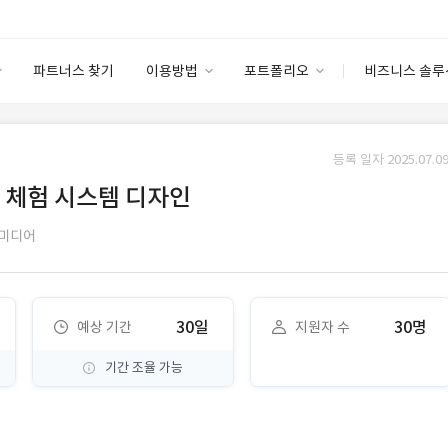
파트너스 찾기
이용방법
포트폴리오
비즈니스 솔루
이용방법
포트폴리오
엔터프라이즈
I
파트너 등급
이용후기
등록 일자 2025.07.09
안심 코드 케어
이용요금
솔루션 마켓
 체험 시스템 디자인
고객센터
스토어
미디어
30일
30명
예상 기간
지원자 수
기간 조율 가능