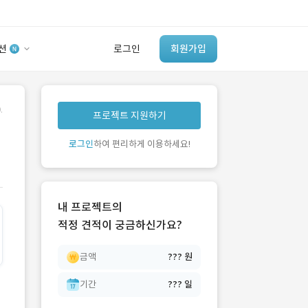
션
로그인
회원가입
유사사례 검색 AI
.
프로젝트 지원하기
‘이런 거’ 만들어본
개발 회사 있어?
로그인
하여 편리하게 이용하세요!
바로가기
내 프로젝트의
적정 견적이 궁금하신가요?
금액
??? 원
기간
??? 일