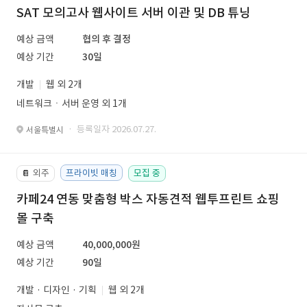
SAT 모의고사 웹사이트 서버 이관 및 DB 튜닝
예상 금액
협의 후 결정
예상 기간
30일
개발
웹 외 2개
네트워크ㆍ서버 운영 외 1개
· 등록일자 2026.07.27.
서울특별시
외주
프라이빗 매칭
모집 중
📔
카페24 연동 맞춤형 박스 자동견적 웹투프린트 쇼핑
몰 구축
예상 금액
40,000,000원
예상 기간
90일
개발 · 디자인 · 기획
웹 외 2개