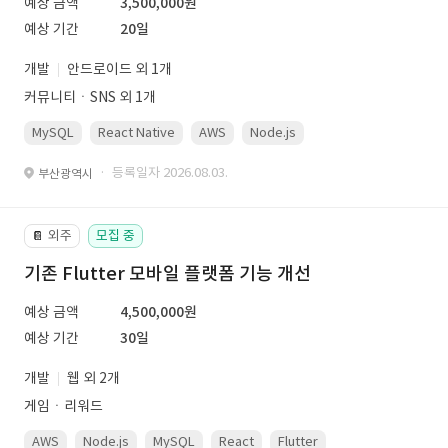
예상 금액
3,500,000원
예상 기간
20일
개발
안드로이드 외 1개
커뮤니티ㆍSNS 외 1개
MySQL
React Native
AWS
Node.js
· 등록일자 2026.08.03.
부산광역시
외주
모집 중
📔
기존 Flutter 모바일 플랫폼 기능 개선
예상 금액
4,500,000원
예상 기간
30일
개발
웹 외 2개
게임ㆍ리워드
AWS
Node.js
MySQL
React
Flutter