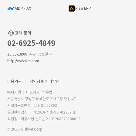
AIDP - AX
Rise ERP
고객 문의
02-6925-4849
10:00-18:00
주말·공휴일 제외
help@wishket.com
이용약관
개인정보 처리방침
㈜위시켓
대표이사 : 박우범
서울특별시 강남구 테헤란로 211 3층 ㈜위시켓
사업자등록번호 : 209-81-57303
통신판매업신고 : 제2018-서울강남-02337 호
직업정보제공사업 신고번호 : J1200020180019
© 2013 Wishket Corp.