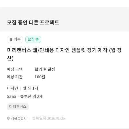
모집 중인 다른 프로젝트
외주
모집 중
📔
미리캔버스 웹/인쇄용 디자인 템플릿 정기 제작 (월 정
산)
예상 금액
협의 후 결정
예상 기간
180일
디자인
웹 외 1개
SaaSㆍ솔루션 외 2개
미리캔버스
· 등록일자 2026.01.26.
서울특별시