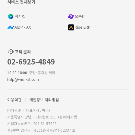
서비스 전체보기
위시켓
요즘IT
AIDP - AX
Rise ERP
고객 문의
02-6925-4849
10:00-18:00
주말·공휴일 제외
help@wishket.com
이용약관
개인정보 처리방침
㈜위시켓
대표이사 : 박우범
서울특별시 강남구 테헤란로 211 3층 ㈜위시켓
사업자등록번호 : 209-81-57303
통신판매업신고 : 제2018-서울강남-02337 호