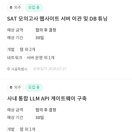
외주
모집 중
📔
SAT 모의고사 웹사이트 서버 이관 및 DB 튜닝
예상 금액
협의 후 결정
예상 기간
30일
개발
웹 외 2개
네트워크ㆍ서버 운영 외 1개
· 등록일자 2026.07.27.
서울특별시
외주
모집 중
📔
사내 통합 LLM API 게이트웨이 구축
예상 금액
협의 후 결정
예상 기간
30일
개발
웹 외 1개