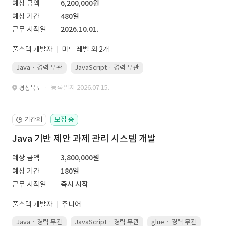
예상 금액
6,200,000원
예상 기간
480일
근무 시작일
2026.10.01.
풀스택 개발자
미드 레벨 외 2개
Java · 경력 무관
JavaScript · 경력 무관
Spring Boot · 경력 무관
· 등록일자 2026.07.15.
경상북도
기간제
모집 중
🕒
Java 기반 제안 과제 관리 시스템 개발
예상 금액
3,800,000원
예상 기간
180일
근무 시작일
즉시 시작
풀스택 개발자
주니어
Java · 경력 무관
JavaScript · 경력 무관
glue · 경력 무관