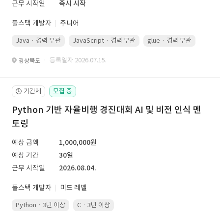
근무 시작일
즉시 시작
풀스택 개발자
주니어
Java · 경력 무관
JavaScript · 경력 무관
glue · 경력 무관
· 등록일자 2026.07.15.
경상북도
기간제
모집 중
🕒
Python 기반 자율비행 경진대회 AI 및 비전 인식 멘
토링
예상 금액
1,000,000원
예상 기간
30일
근무 시작일
2026.08.04.
풀스택 개발자
미드 레벨
Python · 3년 이상
C · 3년 이상