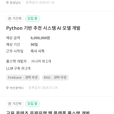
· 등록일자 2026.07.23.
경상남도
기간제
모집 중
🕒
Python 기반 추천 시스템 AI 모델 개발
예상 금액
6,000,000원
예상 기간
90일
근무 시작일
즉시 시작
풀스택 개발자
시니어 외 1개
LLM 구축 외 2개
Firebase · 경력 무관
RAG · 경력 무관
re-ranking · 경력 무관
P
· 등록일자 2026.07.24.
부산광역시
기간제
모집 중
🕒
교육 콘텐츠 문제은행 웹 플랫폼 풀스택 개발