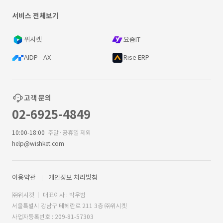
서비스 전체보기
위시켓
요즘IT
AIDP - AX
Rise ERP
고객 문의
02-6925-4849
10:00-18:00
주말·공휴일 제외
help@wishket.com
이용약관
개인정보 처리방침
㈜위시켓
대표이사 : 박우범
서울특별시 강남구 테헤란로 211 3층 ㈜위시켓
사업자등록번호 : 209-81-57303