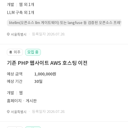
개발
웹 외 1개
LLM 구축 외 1개
litellm(오픈소스 llm 게이트웨이) 또는 langfuse 등 검증된 오픈소스 프
· 등록일자 2026.07.28.
서울특별시
외주
모집 중
📔
기존 PHP 웹사이트 AWS 호스팅 이전
예상 금액
1,000,000원
예상 기간
30일
개발
웹
홈페이지ㆍ게시판
· 등록일자 2026.07.28.
서울특별시