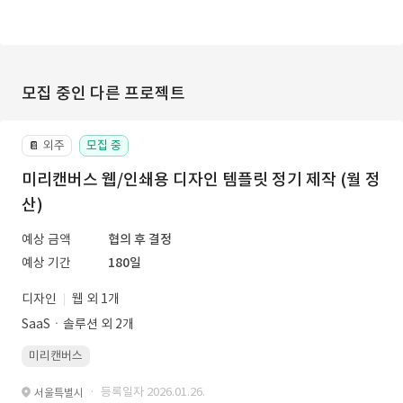
모집 중인 다른 프로젝트
외주
모집 중
📔
미리캔버스 웹/인쇄용 디자인 템플릿 정기 제작 (월 정
산)
예상 금액
협의 후 결정
예상 기간
180일
디자인
웹 외 1개
SaaSㆍ솔루션 외 2개
미리캔버스
· 등록일자 2026.01.26.
서울특별시