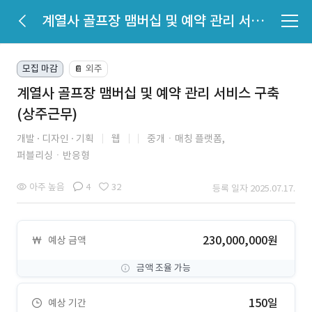
계열사 골프장 맴버십 및 예약 관리 서비스 구축 (상주근무)
모집 마감
외주
📔
계열사 골프장 맴버십 및 예약 관리 서비스 구축
(상주근무)
개발
디자인
기획
웹
중개ㆍ매칭 플랫폼,
퍼블리싱ㆍ반응형
아주 높음
4
32
등록 일자 2025.07.17.
230,000,000원
예상 금액
금액 조율 가능
150일
예상 기간