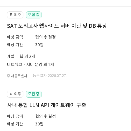
외주
모집 중
📔
SAT 모의고사 웹사이트 서버 이관 및 DB 튜닝
예상 금액
협의 후 결정
예상 기간
30일
개발
웹 외 2개
네트워크ㆍ서버 운영 외 1개
· 등록일자 2026.07.27.
서울특별시
외주
모집 중
📔
사내 통합 LLM API 게이트웨이 구축
예상 금액
협의 후 결정
예상 기간
30일