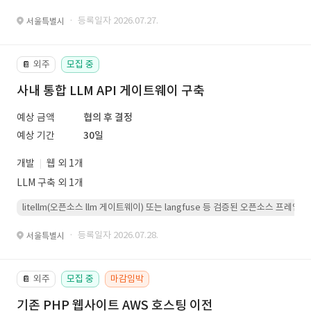
· 등록일자 2026.07.27.
서울특별시
외주
모집 중
📔
사내 통합 LLM API 게이트웨이 구축
예상 금액
협의 후 결정
예상 기간
30일
개발
웹 외 1개
LLM 구축 외 1개
litellm(오픈소스 llm 게이트웨이) 또는 langfuse 등 검증된 오픈소스 프
· 등록일자 2026.07.28.
서울특별시
외주
모집 중
마감임박
📔
기존 PHP 웹사이트 AWS 호스팅 이전