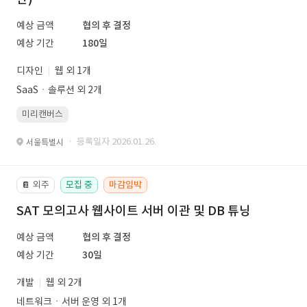
예상 금액
협의 후 결정
예상 기간
180일
디자인
웹 외 1개
SaaSㆍ솔루션 외 2개
미리캔버스
· 등록일자 2026.01.26.
서울특별시
외주
모집 중
마감임박
📔
SAT 모의고사 웹사이트 서버 이관 및 DB 튜닝
예상 금액
협의 후 결정
예상 기간
30일
개발
웹 외 2개
네트워크ㆍ서버 운영 외 1개