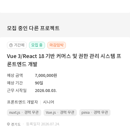
모집 중인 다른 프로젝트
기간제
모집 중
마감임박
🕒
Vue 3/React 18 기반 커머스 및 권한 관리 시스템 프
론트엔드 개발
예상 금액
7,000,000원
예상 기간
90일
근무 시작일
2026.08.03.
프론트엔드 개발자
시니어
nuxt.js · 경력 무관
Vue.js · 경력 무관
pinia · 경력 무관
TypeScr
· 등록일자 2026.07.24.
경기도