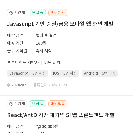
기간제
모집 중
마감임박
🕒
Javascript 기반 증권/금융 모바일 웹 화면 개발
예상 금액
협의 후 결정
예상 기간
180일
근무 시작일
즉시 시작
프론트엔드 개발자
미드 레벨
JavaScript · 6년 이상
iOS · 6년 이상
Android · 6년 이상
Kotli
· 등록일자 2026.07.24.
서울특별시
기간제
모집 중
마감임박
🕒
React/AntD 기반 대기업 SI 웹 프론트엔드 개발
예상 금액
7,300,000원