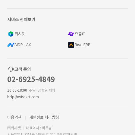
서비스 전체보기
위시켓
요즘IT
AIDP - AX
Rise ERP
고객 문의
02-6925-4849
10:00-18:00
주말·공휴일 제외
help@wishket.com
이용약관
개인정보 처리방침
㈜위시켓
대표이사 : 박우범
서울특별시 강남구 테헤란로 211 3층 ㈜위시켓