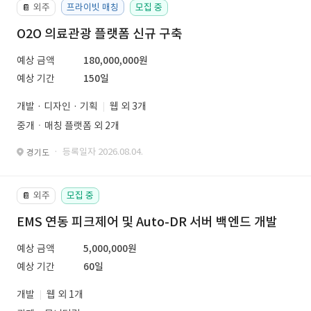
외주
프라이빗 매칭
모집 중
📔
O2O 의료관광 플랫폼 신규 구축
예상 금액
180,000,000원
예상 기간
150일
개발 · 디자인 · 기획
웹 외 3개
중개ㆍ매칭 플랫폼 외 2개
· 등록일자 2026.08.04.
경기도
외주
모집 중
📔
EMS 연동 피크제어 및 Auto-DR 서버 백엔드 개발
예상 금액
5,000,000원
예상 기간
60일
개발
웹 외 1개