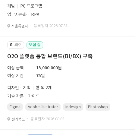
개발
PC 프로그램
업무자동화ㆍRPA
· 등록일자 2026.07.31.
서울특별시
외주
모집 중
📔
O2O 플랫폼 통합 브랜드(BI/BX) 구축
예상 금액
15,000,000원
예상 기간
75일
디자인 · 기획
웹 외 2개
기술 자문ㆍ가이드
Figma
Adobe Illustrator
Indesign
Photoshop
· 등록일자 2026.08.03.
전라북도