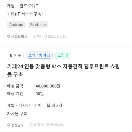
개발
안드로이드
기타(IT 서비스 구축)
Android
Firebase
· 등록일자 2026.07.30.
서울특별시
외주
프라이빗 매칭
모집 중
📔
카페24 연동 맞춤형 박스 자동견적 웹투프린트 쇼핑
몰 구축
예상 금액
40,000,000원
예상 기간
90일
개발 · 디자인 · 기획
웹 외 2개
자사몰 구축
· 등록일자 2026.08.03.
충청남도