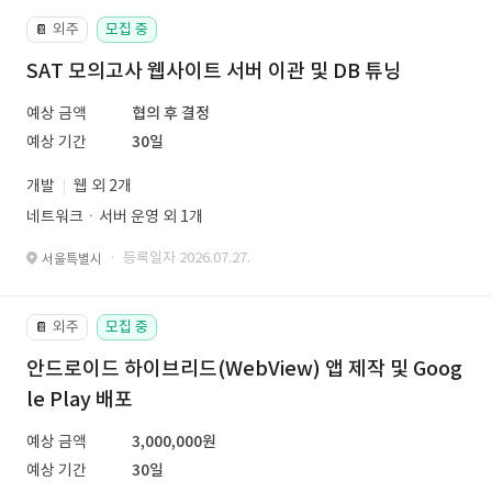
외주
모집 중
📔
SAT 모의고사 웹사이트 서버 이관 및 DB 튜닝
예상 금액
협의 후 결정
예상 기간
30일
개발
웹 외 2개
네트워크ㆍ서버 운영 외 1개
· 등록일자 2026.07.27.
서울특별시
외주
모집 중
📔
안드로이드 하이브리드(WebView) 앱 제작 및 Goog
le Play 배포
예상 금액
3,000,000원
예상 기간
30일