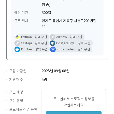
행 중)
예상 기간
300일
근무 위치
경기도 용인시 기흥구 서천로201번길
11
Python
경력 무관
Airflow
경력 무관
fastapi
경력 무관
PostgreSQL
경력 무관
Docker
경력 무관
Kubernetes
경력 무관
모집 마감일
2025년 09월 08일
지원자 수
5명
구인 배경
로그인해서 프로젝트 정보를
구인 유형
확인해보세요.
프로젝트 산업 분야