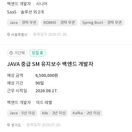
백엔드 개발자
시니어
SaaSㆍ솔루션 외 2개
Java · 경력 무관
RDBMS · 경력 무관
Spring Boot · 경력 무관
· 등록일자 2026.07.28.
서울특별시
기간제
모집 중
🕒
JAVA 중급 SM 유지보수 백엔드 개발자
예상 금액
6,500,000원
예상 기간
90일
근무 시작일
2026.08.17.
백엔드 개발자
미드 레벨
Java · 5년 이상
k8s · 2년 이상
Kafka · 2년 이상
· 등록일자 2026.07.29.
경기도