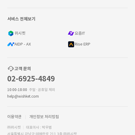
서비스 전체보기
위시켓
요즘IT
AIDP - AX
Rise ERP
고객 문의
02-6925-4849
10:00-18:00
주말·공휴일 제외
help@wishket.com
이용약관
개인정보 처리방침
㈜위시켓
대표이사 : 박우범
서울특별시 강남구 테헤란로 211 3층 ㈜위시켓