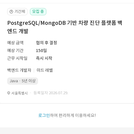
기간제
모집 중
🕒
PostgreSQL/MongoDB 기반 차량 진단 플랫폼 백
엔드 개발
예상 금액
협의 후 결정
예상 기간
150일
근무 시작일
즉시 시작
백엔드 개발자
미드 레벨
Java · 5년 이상
· 등록일자 2026.07.29.
서울특별시
로그인
하여 편리하게 이용하세요!