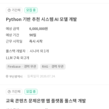
기간제
모집 중
🕒
Python 기반 추천 시스템 AI 모델 개발
예상 금액
6,000,000원
예상 기간
90일
근무 시작일
즉시 시작
풀스택 개발자
시니어 외 1개
LLM 구축 외 2개
Firebase · 경력 무관
RAG · 경력 무관
re-ranking · 경력 무관
P
· 등록일자 2026.07.24.
부산광역시
기간제
모집 중
🕒
교육 콘텐츠 문제은행 웹 플랫폼 풀스택 개발