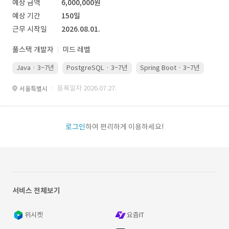
예상 금액
6,000,000원
예상 기간
150일
근무 시작일
2026.08.01.
풀스택 개발자
미드 레벨
Java · 3~7년
PostgreSQL · 3~7년
Spring Boot · 3~7년
Pyth
· 등록일자 2026.07.27.
서울특별시
로그인
하여 편리하게 이용하세요!
서비스 전체보기
위시켓
요즘IT