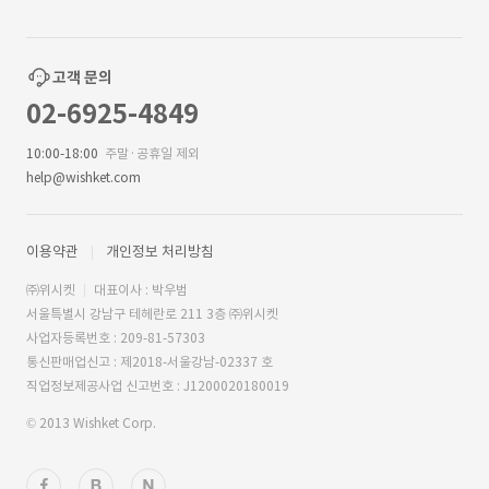
고객 문의
02-6925-4849
10:00-18:00
주말·공휴일 제외
help@wishket.com
이용약관
개인정보 처리방침
㈜위시켓
대표이사 : 박우범
서울특별시 강남구 테헤란로 211 3층 ㈜위시켓
사업자등록번호 : 209-81-57303
통신판매업신고 : 제2018-서울강남-02337 호
직업정보제공사업 신고번호 : J1200020180019
© 2013 Wishket Corp.