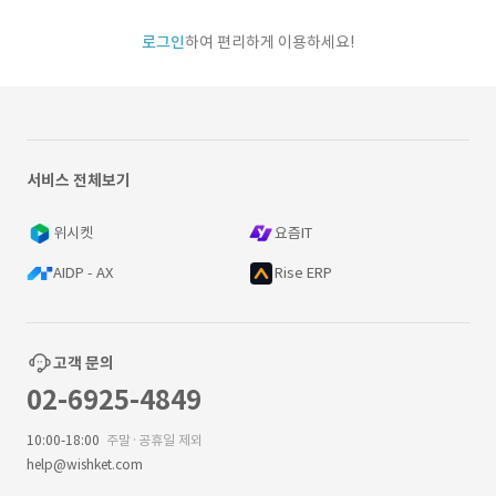
로그인
하여 편리하게 이용하세요!
서비스 전체보기
위시켓
요즘IT
AIDP - AX
Rise ERP
고객 문의
02-6925-4849
10:00-18:00
주말·공휴일 제외
help@wishket.com