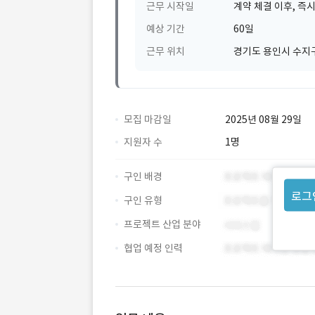
근무 시작일
계약 체결 이후, 즉시
예상 기간
60일
근무 위치
경기도 용인시 수지구
모집 마감일
2025년 08월 29일
지원자 수
1명
구인 배경
로그
구인 유형
프로젝트 산업 분야
협업 예정 인력