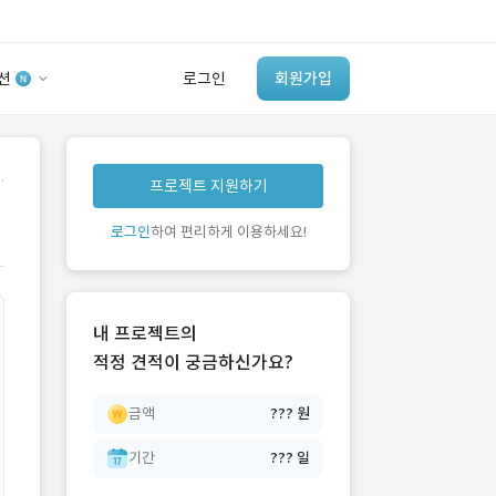
션
로그인
회원가입
유사사례 검색 AI
.
프로젝트 지원하기
‘이런 거’ 만들어본
개발 회사 있어?
로그인
하여 편리하게 이용하세요!
바로가기
내 프로젝트의
적정 견적이 궁금하신가요?
금액
??? 원
기간
??? 일