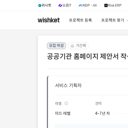
위시켓
요즘IT
AIDP - AX
Rise ERP
프로젝트 등록
프로젝트 찾기
프로젝트 찾기
모집 마감
기간제
유사사례 검색 A
공공기관 홈페이지 제안서 작
서비스 기획자
레벨
경력
미드 레벨
4~7년 차