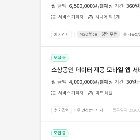
월 금액
6,500,000원
예상 기간
360일
/월
서비스 기획자
시니어 외 1개
MSOffice · 경력 무관
기간제
서울특
🕒
모집 중
소상공인 데이터 제공 모바일 앱 서
월 금액
4,000,000원
예상 기간
30일
/월
서비스 기획자
미드 레벨
기간제
· 등록일자 2026.08
인천광역시 서구
🕒
모집 중