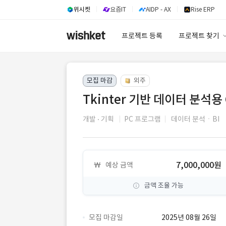
위시켓
요즘IT
AIDP - AX
Rise ERP
프로젝트 등록
프로젝트 찾기
프로젝트 찾기
모집 마감
외주
유사사례 검색 A
Tkinter 기반 데이터 분석용
개발
기획
PC 프로그램
데이터 분석ㆍBI
7,000,000원
예상 금액
금액 조율 가능
모집 마감일
2025년 08월 26일