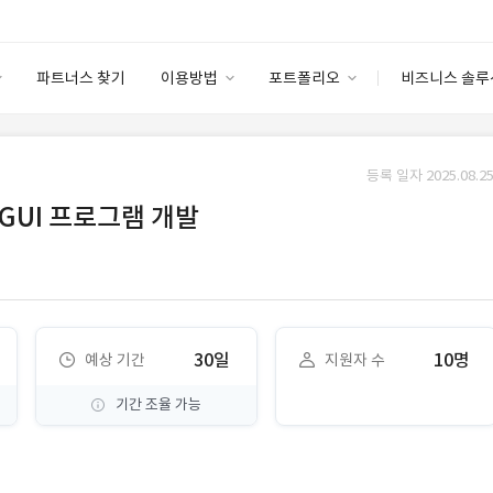
파트너스 찾기
이용방법
포트폴리오
비즈니스 솔루
이용방법
포트폴리오
엔터프라이즈
I
파트너 등급
이용후기
등록 일자 2025.08.25
안심 코드 케어
이용요금
솔루션 마켓
 GUI 프로그램 개발
고객센터
스토어
30일
10명
예상 기간
지원자 수
기간 조율 가능