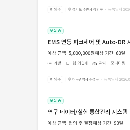
외주
· 등록일자 2026.
경기도 수원시 장안구
📔
모집 중
EMS 연동 피크제어 및 Auto-DR
예상 금액
5,000,000원
예상 기간
60일
개발
웹 외 1개
관제ㆍ모니터링
외주
· 등록일자 2026.08
대구광역시 수성구
📔
모집 중
연구 데이터/실험 통합관리 시스템
예상 금액
협의 후 결정
예상 기간
90일