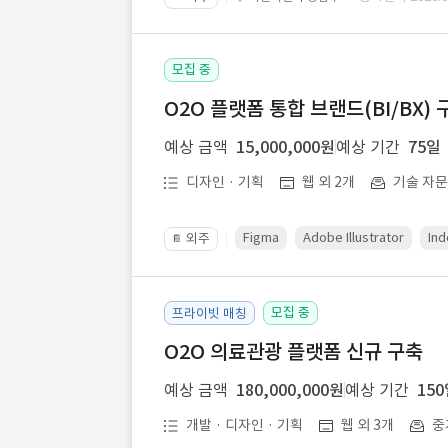
모집 중
O2O 플랫폼 통합 브랜드(BI/BX) 
예상 금액
15,000,000원
예상 기간
75일
디자인 · 기획
웹 외 2개
기술 자
Figma
Adobe Illustrator
Ind
외주
📔
모집 중
프라이빗 매칭
O2O 의료관광 플랫폼 신규 구축
예상 금액
180,000,000원
예상 기간
15
개발 · 디자인 · 기획
웹 외 3개
중