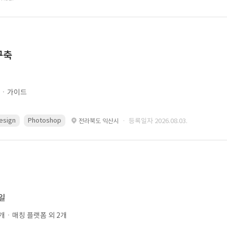
구축
문ㆍ가이드
esign
Photoshop
· 등록일자 2026.08.03.
전라북도 익산시
0일
개ㆍ매칭 플랫폼 외 2개