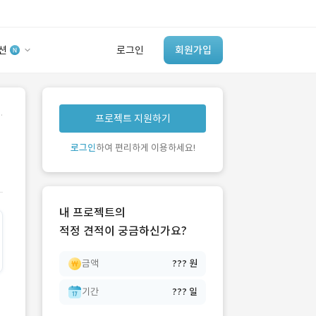
션
로그인
회원가입
유사사례 검색 AI
.
프로젝트 지원하기
‘이런 거’ 만들어본
개발 회사 있어?
로그인
하여 편리하게 이용하세요!
바로가기
내 프로젝트의
적정 견적이 궁금하신가요?
금액
??? 원
기간
??? 일