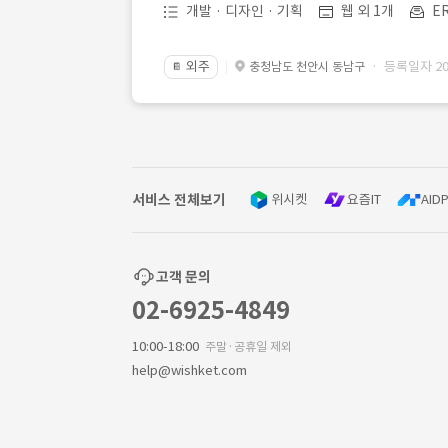
개발 · 디자인 · 기획
웹 외 1개
E
외주
· 등록일자 202
충청남도 천안시 동남구
📔
서비스 전체보기
위시켓
요즘IT
AIDP
고객 문의
02-6925-4849
10:00-18:00
주말·공휴일 제외
help@wishket.com