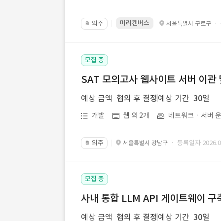
미리캔버스
외주
·
서울특별시 구로구
📔
모집 중
SAT 모의고사 웹사이트 서버 이관 
예상 금액
협의 후 결정
예상 기간
30일
개발
웹 외 2개
네트워크ㆍ서버 운
외주
· 등록일자 2026.07
서울특별시 강남구
📔
모집 중
사내 통합 LLM API 게이트웨이 구
예상 금액
협의 후 결정
예상 기간
30일