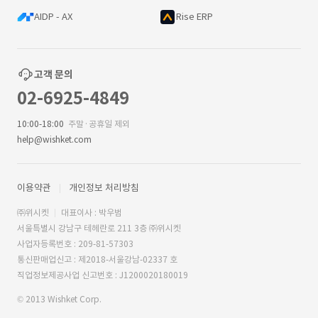
AIDP - AX
Rise ERP
고객 문의
02-6925-4849
10:00-18:00
주말·공휴일 제외
help@wishket.com
이용약관
개인정보 처리방침
㈜위시켓
대표이사 : 박우범
서울특별시 강남구 테헤란로 211 3층 ㈜위시켓
사업자등록번호 : 209-81-57303
통신판매업신고 : 제2018-서울강남-02337 호
직업정보제공사업 신고번호 : J1200020180019
© 2013 Wishket Corp.