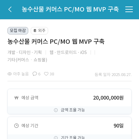
농수산물 커머스 PC/MO 웹 MVP 구축
모집 마감
외주
📔
농수산물 커머스 PC/MO 웹 MVP 구축
개발
디자인
기획
웹
안드로이드
iOS
기타(커머스ㆍ쇼핑몰)
아주 높음
6
38
등록 일자 2025.08.27.
20,000,000원
예상 금액
금액 조율 가능
90일
예상 기간
기간 조율 가능