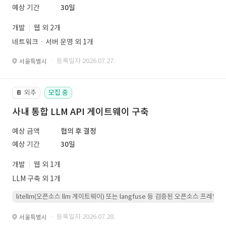
예상 기간
30일
개발
웹 외 2개
네트워크ㆍ서버 운영 외 1개
· 등록일자 2026.07.27.
서울특별시
외주
모집 중
📔
사내 통합 LLM API 게이트웨이 구축
예상 금액
협의 후 결정
예상 기간
30일
개발
웹 외 1개
LLM 구축 외 1개
litellm(오픈소스 llm 게이트웨이) 또는 langfuse 등 검증된 오픈소스 프
· 등록일자 2026.07.28.
서울특별시