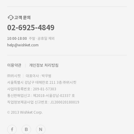
고객 문의
02-6925-4849
10:00-18:00
주말·공휴일 제외
help@wishket.com
이용약관
개인정보 처리방침
㈜위시켓
대표이사 : 박우범
서울특별시 강남구 테헤란로 211 3층 ㈜위시켓
사업자등록번호 : 209-81-57303
통신판매업신고 : 제2018-서울강남-02337 호
직업정보제공사업 신고번호 : J1200020180019
© 2013 Wishket Corp.