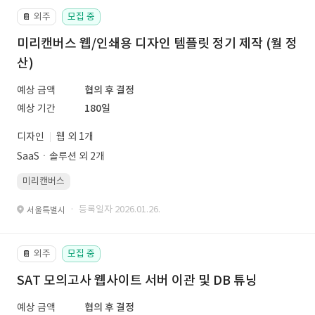
외주
모집 중
📔
미리캔버스 웹/인쇄용 디자인 템플릿 정기 제작 (월 정
산)
예상 금액
협의 후 결정
예상 기간
180일
디자인
웹 외 1개
SaaSㆍ솔루션 외 2개
미리캔버스
· 등록일자 2026.01.26.
서울특별시
외주
모집 중
📔
SAT 모의고사 웹사이트 서버 이관 및 DB 튜닝
예상 금액
협의 후 결정