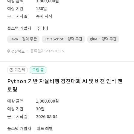
예상 금액
3,800,000원
예상 기간
180일
근무 시작일
즉시 시작
풀스택 개발자
주니어
Java · 경력 무관
JavaScript · 경력 무관
glue · 경력 무관
· 등록일자 2026.07.15.
경상북도
기간제
모집 중
🕒
Python 기반 자율비행 경진대회 AI 및 비전 인식 멘
토링
예상 금액
1,000,000원
예상 기간
30일
근무 시작일
2026.08.04.
풀스택 개발자
미드 레벨