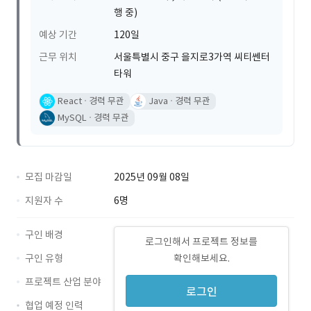
행 중)
예상 기간
120일
근무 위치
서울특별시 중구 을지로3가역 씨티쎈터
타워
React
경력 무관
Java
경력 무관
MySQL
경력 무관
모집 마감일
2025년 09월 08일
지원자 수
6명
구인 배경
로그인해서 프로젝트 정보를
구인 유형
확인해보세요.
프로젝트 산업 분야
로그인
협업 예정 인력