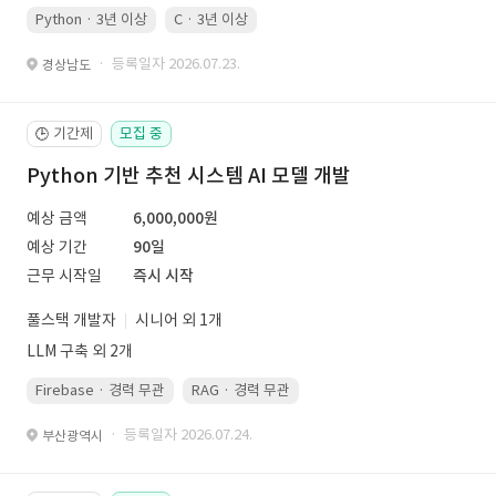
Python · 3년 이상
C · 3년 이상
· 등록일자 2026.07.23.
경상남도
기간제
모집 중
🕒
Python 기반 추천 시스템 AI 모델 개발
예상 금액
6,000,000원
예상 기간
90일
근무 시작일
즉시 시작
풀스택 개발자
시니어 외 1개
LLM 구축 외 2개
Firebase · 경력 무관
RAG · 경력 무관
re-ranking · 경력 무관
P
· 등록일자 2026.07.24.
부산광역시