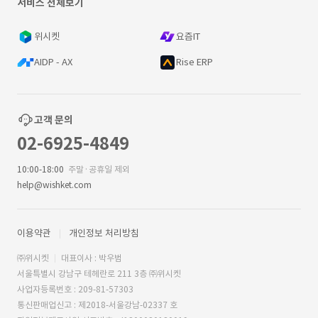
서비스 전체보기
위시켓
요즘IT
AIDP - AX
Rise ERP
고객 문의
02-6925-4849
10:00-18:00
주말·공휴일 제외
help@wishket.com
이용약관
개인정보 처리방침
㈜위시켓
대표이사 : 박우범
서울특별시 강남구 테헤란로 211 3층 ㈜위시켓
사업자등록번호 : 209-81-57303
통신판매업신고 : 제2018-서울강남-02337 호