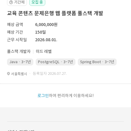
기간제
모집 중
🕒
교육 콘텐츠 문제은행 웹 플랫폼 풀스택 개발
예상 금액
6,000,000원
예상 기간
150일
근무 시작일
2026.08.01.
풀스택 개발자
미드 레벨
Java · 3~7년
PostgreSQL · 3~7년
Spring Boot · 3~7년
Pyth
· 등록일자 2026.07.27.
서울특별시
로그인
하여 편리하게 이용하세요!